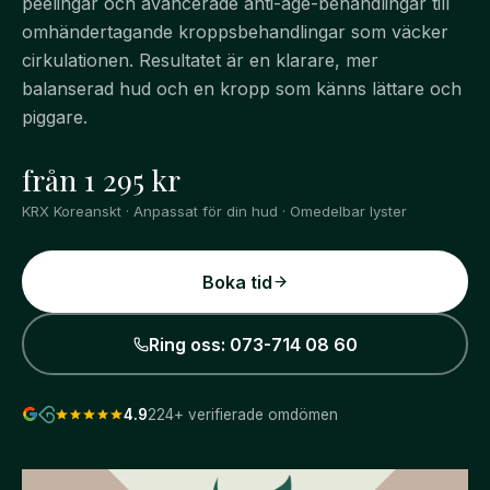
peelingar och avancerade anti-age-behandlingar till
omhändertagande kroppsbehandlingar som väcker
cirkulationen. Resultatet är en klarare, mer
balanserad hud och en kropp som känns lättare och
piggare.
från 1 295 kr
KRX Koreanskt · Anpassat för din hud · Omedelbar lyster
Boka tid
Ring oss: 073-714 08 60
4.9
224
+ verifierade omdömen