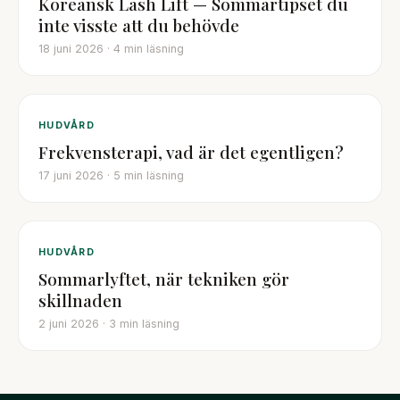
Koreansk Lash Lift — Sommartipset du
inte visste att du behövde
18 juni 2026
· 4 min läsning
HUDVÅRD
Frekvensterapi, vad är det egentligen?
17 juni 2026
· 5 min läsning
HUDVÅRD
Sommarlyftet, när tekniken gör
skillnaden
2 juni 2026
· 3 min läsning