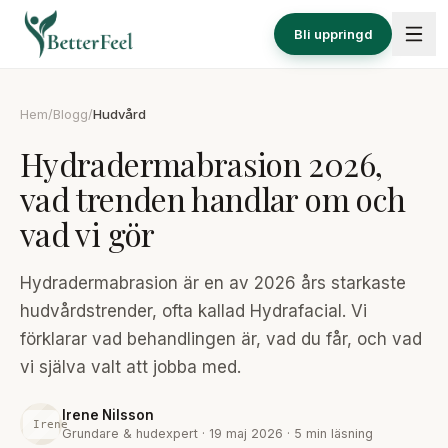
Hoppa till innehåll
Bli uppringd
Hem
/
Blogg
/
Hudvård
Hydradermabrasion 2026,
vad trenden handlar om och
vad vi gör
Hydradermabrasion är en av 2026 års starkaste
hudvårdstrender, ofta kallad Hydrafacial. Vi
förklarar vad behandlingen är, vad du får, och vad
vi själva valt att jobba med.
Irene Nilsson
Irene
Grundare & hudexpert
·
19 maj 2026 · 5 min läsning