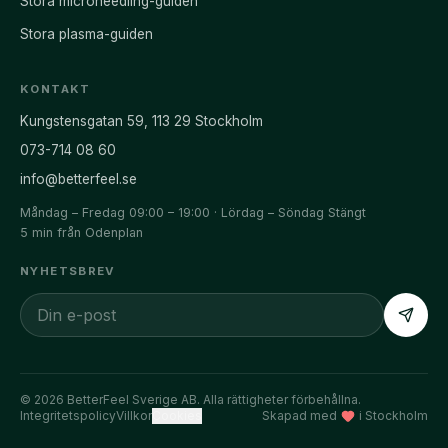
Stora microneedling-guiden
Stora plasma-guiden
KONTAKT
Kungstensgatan 59
,
113 29
Stockholm
073-714 08 60
info@betterfeel.se
Måndag – Fredag 09:00 – 19:00 · Lördag – Söndag Stängt
5 min från Odenplan
NYHETSBREV
©
2026
BetterFeel Sverige AB. Alla rättigheter förbehållna.
Integritetspolicy
Villkor
Cookies
Skapad med
i Stockholm